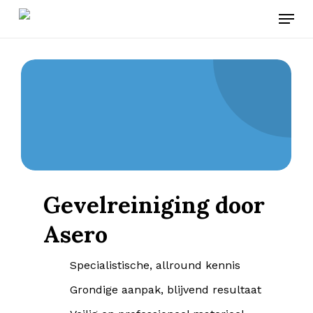
Skip
Menu
to
main
content
Gevelreiniging door
Asero
Specialistische, allround kennis
Grondige aanpak, blijvend resultaat